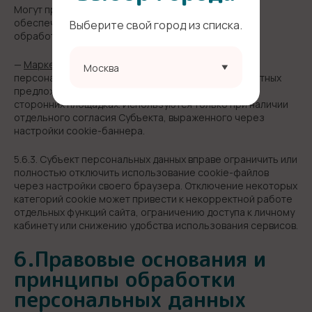
Могут применяться системы веб-аналитики,
обеспечивающие локализацию или безопасность
Выберите свой город из списка.
обработки данных.
—
Маркетинговые cookie
— применяются для
Москва
персонализации контента, формирования релевантных
предложений и (при наличии) показа рекламы на
сторонних площадках. Используются только при наличии
отдельного согласия Субъекта, выраженного через
настройки cookie-баннера.
5.6.3. Субъект персональных данных вправе ограничить или
полностью отключить использование cookie-файлов
через настройки своего браузера. Отключение некоторых
категорий cookie может привести к некорректной работе
отдельных функций сайта, ограничению доступа к личному
кабинету или снижению удобства использования сервисов.
6.Правовые основания и
принципы обработки
персональных данных