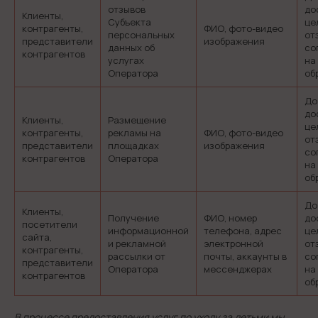
отзывов
до
Клиенты,
Субъекта
це
контрагенты,
ФИО, фото-видео
персональных
от
представители
изображения
данных об
со
контрагентов
услугах
на
Оператора
об
До
до
Клиенты,
Размещение
це
контрагенты,
рекламы на
ФИО, фото-видео
от
представители
площадках
изображения
со
контрагентов
Оператора
на
об
До
Клиенты,
Получение
ФИО, номер
до
посетители
информационной
телефона, адрес
це
сайта,
и рекламной
электронной
от
контрагенты,
рассылки от
почты, аккаунты в
со
представители
Оператора
мессенджерах
на
контрагентов
об
В процессе предоставления услуг по уходу за детьми мы