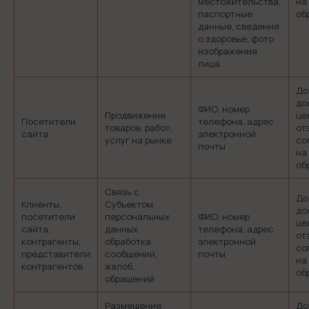
местожительства,
на
паспортные
об
данные, сведения
о здоровье, фото
изображения
лица.
До
до
ФИО, номер
Продвижение
це
Посетители
телефона, адрес
товаров, работ,
от
сайта
электронной
услуг на рынке
со
почты
на
об
Связь с
До
Клиенты,
Субъектом
до
посетители
персональных
ФИО, номер
це
сайта,
данных,
телефона, адрес
от
контрагенты,
обработка
электронной
со
представители
сообщений,
почты
на
контрагентов
жалоб,
об
обращений
Размещение
До