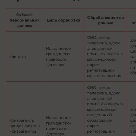
Субъект
Обрабатываемые
персональных
Цель обработки
данные
о
данных
ФИО, номер
До
телефона, адрес
до
Исполнение
электронной
це
гражданско-
почты, аккаунты в
Клиенты
от
правового
мессенджерах,
со
договора
адрес
на
регистрации и
об
местоположения
ФИО, номер
телефона, адрес
электронной
почты, аккаунты в
мессенджерах,
До
сведения об
до
Исполнение
Контрагенты,
образовании,
це
гражданско-
представители
адрес
от
правового
контрагентов
регистрации и
со
договора