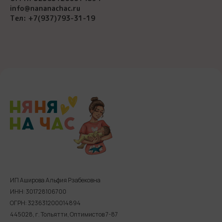
info@nananachac.ru
Тел: +7(937)793-31-19
ИП Аширова Альфия Рзабековна
ИНН: 301728106700
ОГРН: 323631200014894
445028, г. Тольятти, Оптимистов 7-87