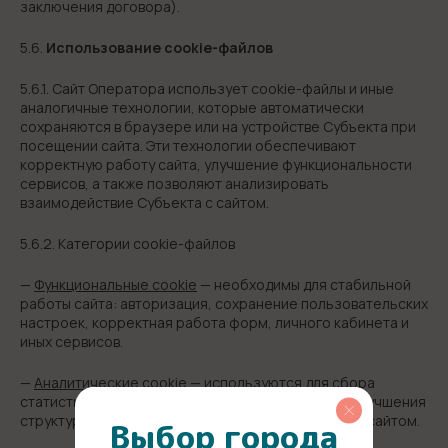
заключения договора).
5.6.
Использование сookie-файлов
5.6.1. Сайт Оператора использует cookie-файлы и иные
аналогичные технологии, которые автоматически
сохраняются в браузере или на устройстве Субъекта при
посещении сайта. Эти технологии обеспечивают
корректную работу сайта, улучшение функциональности
сервисов, а также позволяют анализировать
взаимодействие Субъекта с сайтом.
5.6.2. Категории сookie-файлов
—
Функциональные cookie
— необходимы для стабильной
работы сайта: авторизация, сохранение пользовательских
настроек, корректная работа форм, личного кабинета и
иных сервисов.
—
Аналитические cookie
— используются для сбора
статистики, анализа поведения пользователей, улучшения
структуры, контента и удобства взаимодействия с сайтом.
Выбор города